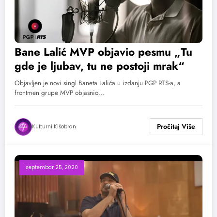
Bane Lalić MVP objavio pesmu „Tu
gde je ljubav, tu ne postoji mrak“
Objavljen je novi singl Baneta Lalića u izdanju PGP RTS-a, a
frontmen grupe MVP objasnio…
Kulturni Kišobran
septembar 25, 2020