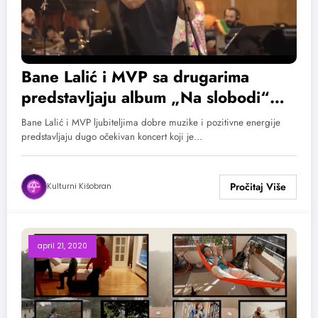
Bane Lalić i MVP sa drugarima
predstavljaju album „Na slobodi“
kroz mini koncert
Bane Lalić i MVP ljubiteljima dobre muzike i pozitivne energije
predstavljaju dugo očekivan koncert koji je…
Kulturni Kišobran
april 21, 2020