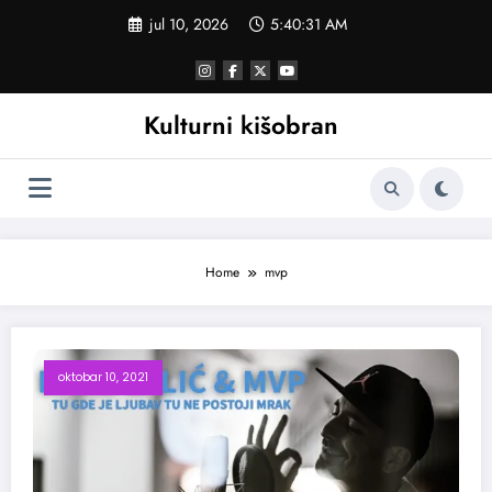
Skoči
jul 10, 2026
5:40:32 AM
na
sadržaj
Kulturni kišobran
Home
mvp
oktobar 10, 2021