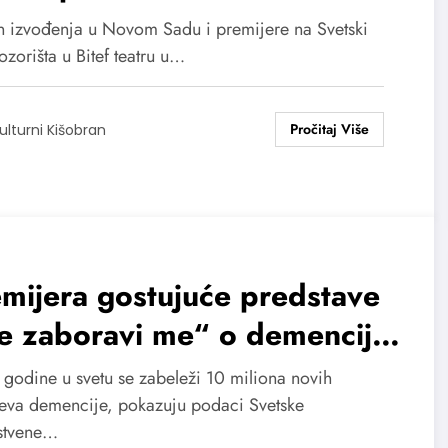
ja živote
 izvođenja u Novom Sadu i premijere na Svetski
zorišta u Bitef teatru u…
ulturni Kišobran
mijera gostujuće predstave
e zaboravi me“ o demenciji
Svetski dan pozorišta u Bitef
 godine u svetu se zabeleži 10 miliona novih
tru
jeva demencije, pokazuju podaci Svetske
stvene…