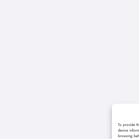
To provide th
device inform
browsing beh