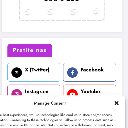
Pratite nas
X (Twitter)
Facebook
Instagram
Youtube
Manage Consent
LinkedIn
e best experiences, we use technologies like cookies to store and/or access
ation. Consenting to these technologies will allow us to process data such as
avior or unique IDs on this site. Not consenting or withdrawing consent, may