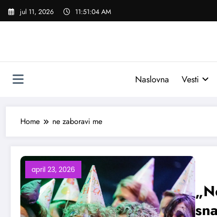
Skoči
jul 11, 2026
11:51:05 AM
na
sadržaj
Naslovna
Vesti
Home
ne zaboravi me
april 23, 2026
„Ne
sna