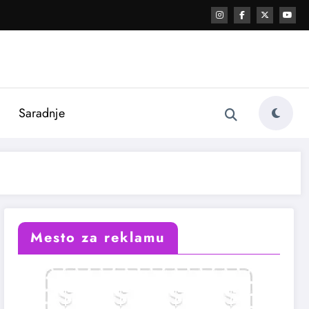
i
Saradnje
Mesto za reklamu