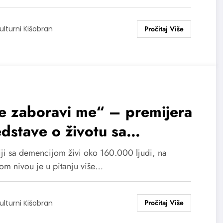
ulturni Kišobran
e zaboravi me“ – premijera
dstave o životu sa
encijom i društvenoj
iji sa demencijom živi oko 160.000 ljudi, na
govornosti
kom nivou je u pitanju više…
ulturni Kišobran