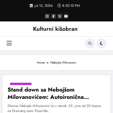
Skoči
jul 15, 2026
8:50:11 PM
na
sadržaj
Kulturni kišobran
Home
Nebojša Milovanovi
jun 18, 2019
Stand down sa Nebojšom
Milovanovićem: Autoironična
ispovest zaokružena poezijom
Glumac Nebojša Milovanović će u utorak, 25. juna od 20 časova
na Dramskoj sceni Pozorišta…