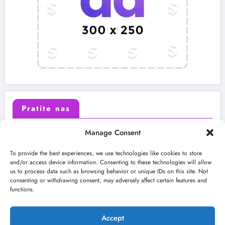
Pratite nas
Manage Consent
X (Twitter)
Facebook
To provide the best experiences, we use technologies like cookies to store
and/or access device information. Consenting to these technologies will allow
us to process data such as browsing behavior or unique IDs on this site. Not
Instagram
Youtube
consenting or withdrawing consent, may adversely affect certain features and
functions.
LinkedIn
Accept