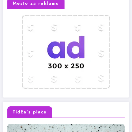
Mesto za reklamu
Tidža’s place