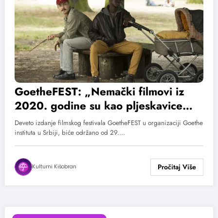
GoetheFEST: „Nemački filmovi iz
2020. godine su kao pljeskavice
evropske arthouse produkcije“
Deveto izdanje filmskog festivala GoetheFEST u organizaciji Goethe
instituta u Srbiji, biće održano od 29.…
Kulturni Kišobran