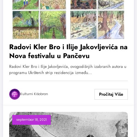
Radovi Kler Bro i Ilije Jakovljevića na
Nova festivalu u Pančevu
Radovi Kler Bro i Ilije Jakovljevića, ovogodišnjih izabranih autora u
programu Ukrštenih strip rezidencija između…
Kulturni Kišobran
septembar 18, 2021