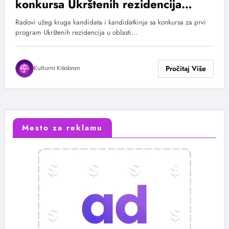
konkursa Ukrštenih rezidencija
između Francuske i Srbije na Nova
Radovi užeg kruga kandidata i kandidatkinja sa konkursa za prvi
Festivalu
program Ukrštenih rezidencija u oblasti…
Kulturni Kišobran
Mesto za reklamu