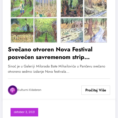
Svečano otvoren Nova Festival
posvećen savremenom strip
stvaralaštvu
Sinoć je u Galeriji Milorada Bate Mihailovića u Pančevu svečano
otvoreno sedmo izdanje Nova festivala…
Kulturni Kišobran
oktobar 3, 2021