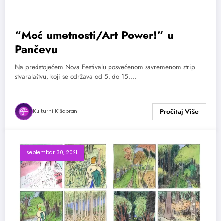
“Moć umetnosti/Art Power!” u
Pančevu
Na predstojećem Nova Festivalu posvećenom savremenom strip
stvaralaštvu, koji se održava od 5. do 15.…
Kulturni Kišobran
septembar 30, 2021