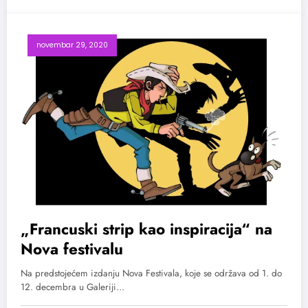
novembar 29, 2020
„Francuski strip kao inspiracija“ na
Nova festivalu
Na predstojećem izdanju Nova Festivala, koje se održava od 1. do
12. decembra u Galeriji…