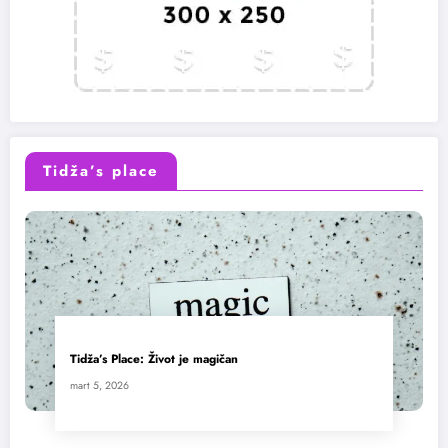
Tidža’s place
Tidža’s Place: Život je magičan
mart 5, 2026