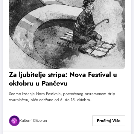
Za ljubitelje stripa: Nova Festival u
oktobru u Pančevu
Sedmo izdanje Nova Festivala, posvećenog savremenom strip
stvaralaštvu, biće održano od 5. do 15. oktobra…
Kulturni Kišobran