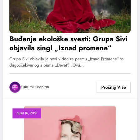
Buđenje ekološke svesti: Grupa Sivi
objavila singl „Iznad promene“
Grupa Sivi objavila je novi video za pesmu „Iznad Promene“ sa
dugoočekivanog albuma „Devet“. „Ovu…
Kulturni Kišobran
april 16, 2021