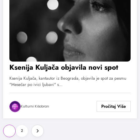
Ksenija Kuljača objavila novi spot
Ksenija Kuljača, kantautor iz Beograda, objavila je spot za pesmu
"Mesečar po ivici ljubavi" s…
Kulturni Kišobran
Paginacija
1
2
članaka