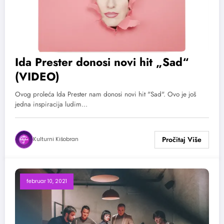
Ida Prester donosi novi hit „Sad“
(VIDEO)
Ovog proleća Ida Prester nam donosi novi hit "Sad". Ovo je još
jedna inspiracija ludim…
Kulturni Kišobran
februar 10, 2021