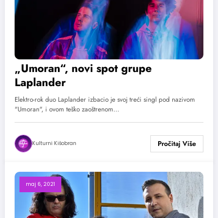
„Umoran“, novi spot grupe
Laplander
Elektro-rok duo Laplander izbacio je svoj treći singl pod nazivom
"Umoran", i ovom teško zaoštrenom…
Kulturni Kišobran
maj 6, 2021