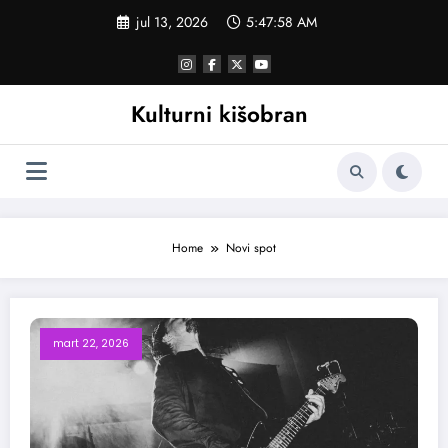
Skoči
jul 13, 2026
5:47:58 AM
na
sadržaj
Kulturni kišobran
Home
Novi spot
mart 22, 2026