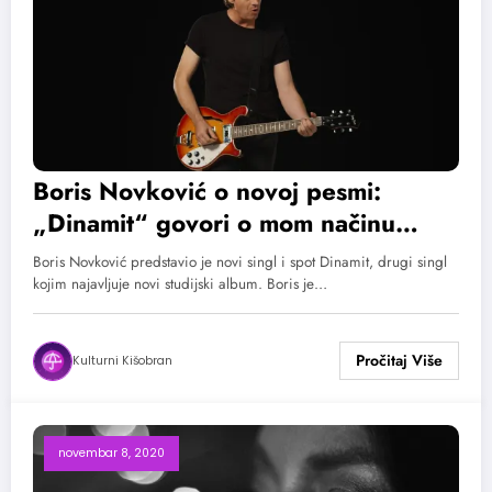
Boris Novković o novoj pesmi:
„Dinamit“ govori o mom načinu
života
Boris Novković predstavio je novi singl i spot Dinamit, drugi singl
kojim najavljuje novi studijski album. Boris je…
Kulturni Kišobran
novembar 8, 2020