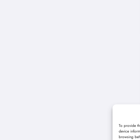
To provide th
device inform
browsing beh