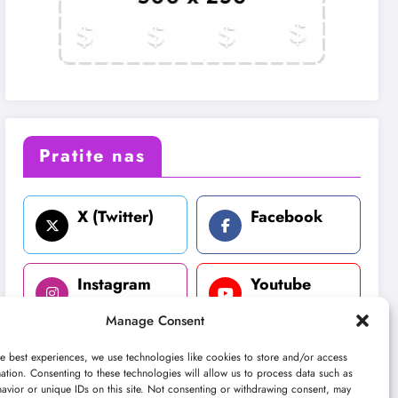
Pratite nas
X (Twitter)
Facebook
Instagram
Youtube
Manage Consent
LinkedIn
e best experiences, we use technologies like cookies to store and/or access
ation. Consenting to these technologies will allow us to process data such as
avior or unique IDs on this site. Not consenting or withdrawing consent, may