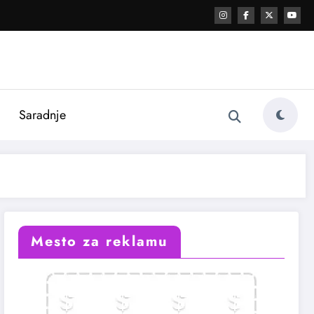
i
Saradnje
Mesto za reklamu