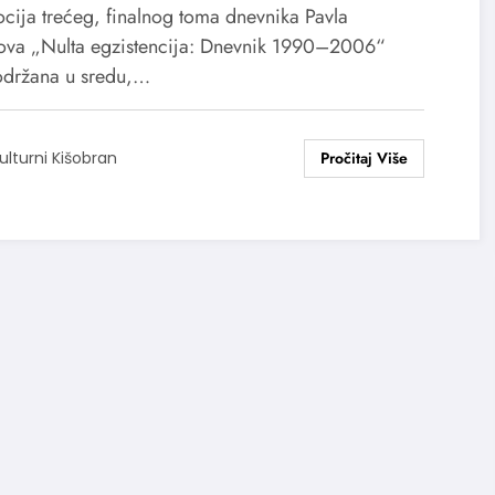
istencija: Dnevnik 1990–
cija trećeg, finalnog toma dnevnika Pavla
06“
ova „Nulta egzistencija: Dnevnik 1990–2006“
održana u sredu,…
ulturni Kišobran