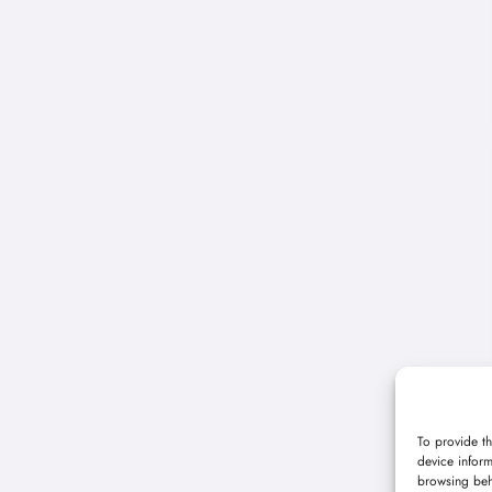
To provide th
device inform
browsing beh