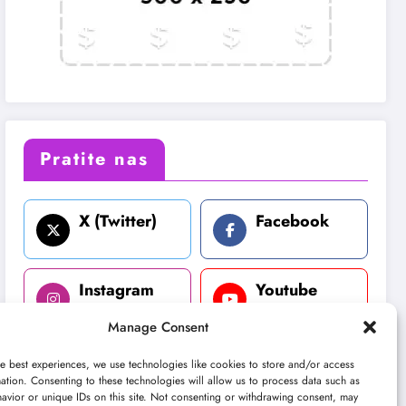
Pratite nas
X (Twitter)
Facebook
Instagram
Youtube
Manage Consent
LinkedIn
e best experiences, we use technologies like cookies to store and/or access
ation. Consenting to these technologies will allow us to process data such as
avior or unique IDs on this site. Not consenting or withdrawing consent, may