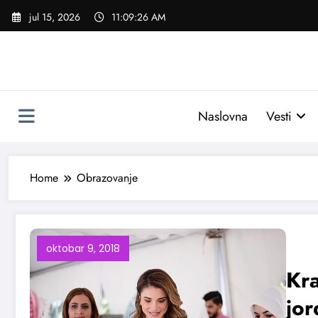
Skoči
jul 15, 2026
11:09:26 AM
na
sadržaj
Naslovna
Vesti
Home
Obrazovanje
oktobar 9, 2018
Kra
jor