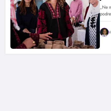
„Ne m
podre
V