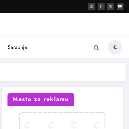
i
Saradnje
Mesto za reklamu