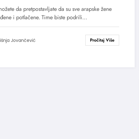
ožete da pretpostavljate da su sve arapske žene
đene i potlačene. Time biste podrili…
išnja Jovančević