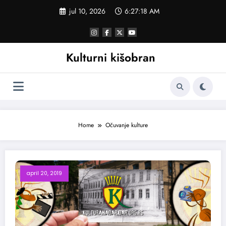
Skoči
jul 10, 2026
6:27:19 AM
na
sadržaj
Kulturni kišobran
Home
Očuvanje kulture
april 20, 2019