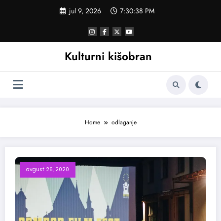
Skoči
jul 9, 2026
7:30:39 PM
na
sadržaj
Kulturni kišobran
Home
odlaganje
avgust 26, 2020