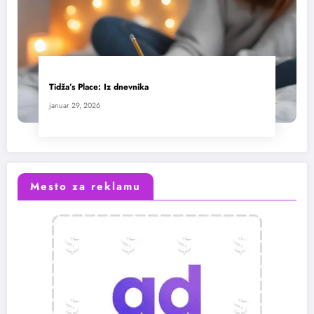
Tidža’s Place: Iz dnevnika
januar 29, 2026
Mesto za reklamu