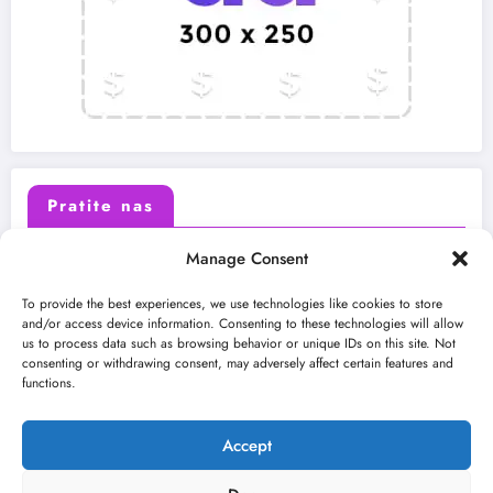
Pratite nas
Manage Consent
X (Twitter)
Facebook
To provide the best experiences, we use technologies like cookies to store
and/or access device information. Consenting to these technologies will allow
us to process data such as browsing behavior or unique IDs on this site. Not
Instagram
Youtube
consenting or withdrawing consent, may adversely affect certain features and
functions.
LinkedIn
Accept