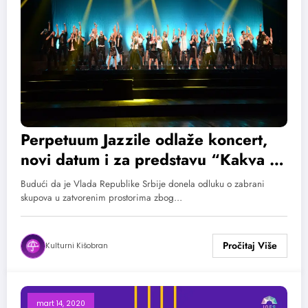
Perpetuum Jazzile odlaže koncert,
novi datum i za predstavu “Kakva ti
je žena, takav ti je život”
Budući da je Vlada Republike Srbije donela odluku o zabrani
skupova u zatvorenim prostorima zbog…
Kulturni Kišobran
mart 14, 2020