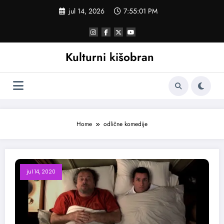
Skoči
jul 14, 2026
7:55:01 PM
na
sadržaj
Kulturni kišobran
Home
odlične komedije
jul 14, 2020