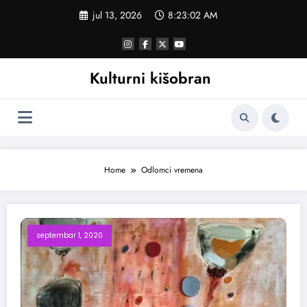
Skoči
jul 13, 2026
8:23:02 AM
na
sadržaj
Kulturni kišobran
Home
Odlomci vremena
septembar 1, 2020