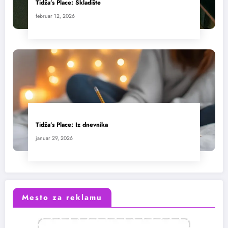
Tidža’s Place: Skladište
februar 12, 2026
Tidža’s Place: Iz dnevnika
januar 29, 2026
Mesto za reklamu