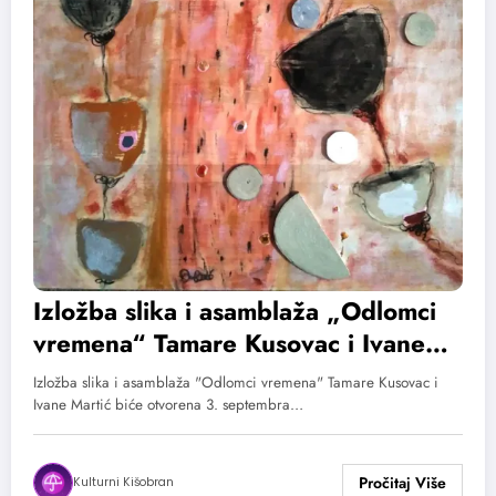
Izložba slika i asamblaža „Odlomci
vremena“ Tamare Kusovac i Ivane
Martić
Izložba slika i asamblaža "Odlomci vremena" Tamare Kusovac i
Ivane Martić biće otvorena 3. septembra…
Kulturni Kišobran