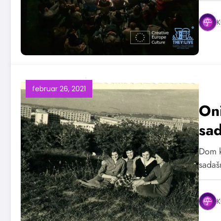
K
februar 26, 2021
Oni
sad
Dom ku
sadaš
K