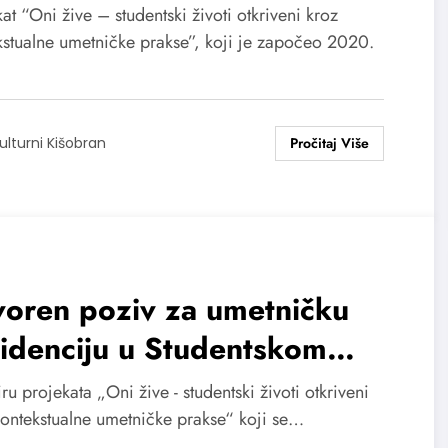
at “Oni žive – studentski životi otkriveni kroz
kstualne umetničke prakse”, koji je započeo 2020.
ulturni Kišobran
voren poziv za umetničku
idenciju u Studentskom
du u okviru projekta „Oni
ru projekata „Oni žive - studentski životi otkriveni
e“
kontekstualne umetničke prakse“ koji se…