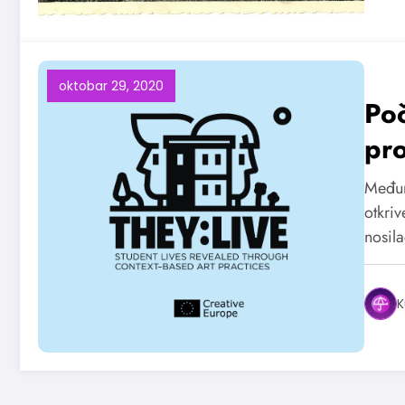
oktobar 29, 2020
Po
pro
stu
Međuna
ko
otkriv
nosi
pr
K