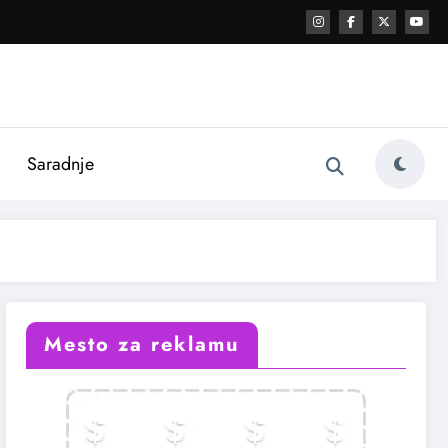
i
Saradnje
Mesto za reklamu