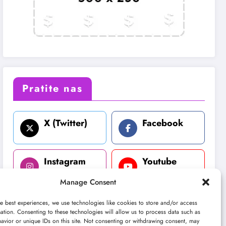
Pratite nas
X (Twitter)
Facebook
Instagram
Youtube
Manage Consent
LinkedIn
e best experiences, we use technologies like cookies to store and/or access
ation. Consenting to these technologies will allow us to process data such as
avior or unique IDs on this site. Not consenting or withdrawing consent, may