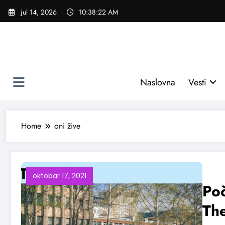
Skoči
jul 14, 2026
10:38:23 AM
na
sadržaj
Naslovna
Vesti
Home
oni žive
oktobar 17, 2021
Poč
Th