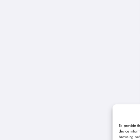
To provide th
device inform
browsing beh