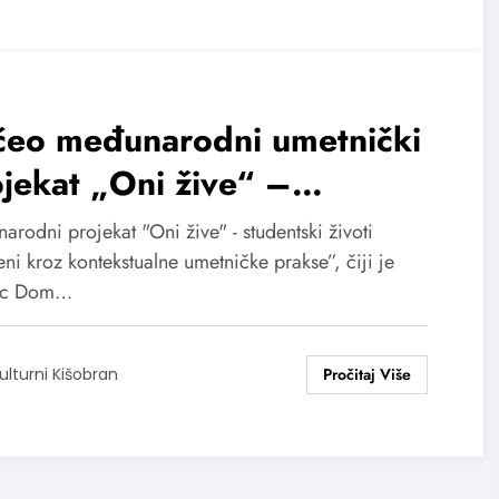
čeo međunarodni umetnički
jekat „Oni žive“ –
dentski životi otkriveni kroz
rodni projekat "Oni žive" - studentski životi
ntekstualne umetničke
eni kroz kontekstualne umetničke prakse”, čiji je
lac Dom…
akse
ulturni Kišobran