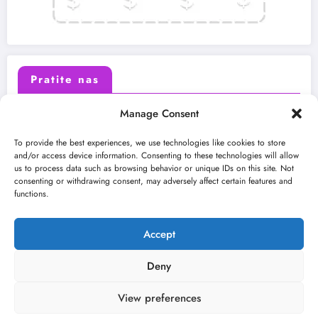
Pratite nas
Manage Consent
X (Twitter)
Facebook
To provide the best experiences, we use technologies like cookies to store
and/or access device information. Consenting to these technologies will allow
us to process data such as browsing behavior or unique IDs on this site. Not
Instagram
Youtube
consenting or withdrawing consent, may adversely affect certain features and
functions.
LinkedIn
Accept
Deny
View preferences
O nama
Uslovi
Kontakt