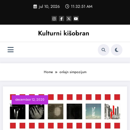
Skoči
jul 10, 2026
11:32:52 AM
na
sadržaj
Kulturni kišobran
Home
onlajn simpozijum
decembar 12, 2020