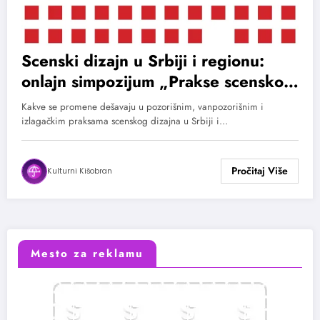
Scenski dizajn u Srbiji i regionu:
onlajn simpozijum „Prakse scenskog
dizajna – ka novom bijenalu“
Kakve se promene dešavaju u pozorišnim, vanpozorišnim i
izlagačkim praksama scenskog dizajna u Srbiji i…
Kulturni Kišobran
Mesto za reklamu