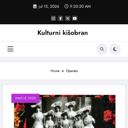
Skoči
jul 15, 2026
9:20:20 AM
na
sadržaj
Kulturni kišobran
Home
Opereta
mart 12, 2020