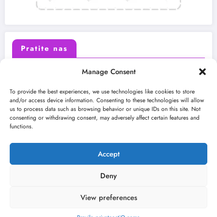
Pratite nas
Manage Consent
X (Twitter)
Facebook
To provide the best experiences, we use technologies like cookies to store
and/or access device information. Consenting to these technologies will allow
us to process data such as browsing behavior or unique IDs on this site. Not
Instagram
Youtube
consenting or withdrawing consent, may adversely affect certain features and
functions.
LinkedIn
Accept
Deny
View preferences
O nama
Uslovi
Kontakt
2026
Kulturni kišobran
| Powered By
SpiceThemes