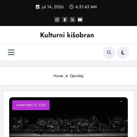
Skoči
jul 14, 2026
4:31:44 AM
na
sadržaj
Kulturni kišobran
Home
Oproštaj
novembar 10, 2019