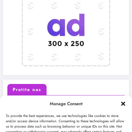
Pratite nas
Manage Consent
X (Twitter)
Facebook
To provide the best experiences, we use technologies like cookies to store
and/or access device information. Consenting to these technologies will allow
us to process data such as browsing behavior or unique IDs on this site. Not
Instagram
Youtube
consenting or withdrawing consent, may adversely affect certain features and