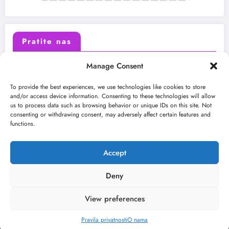
Pratite nas
Manage Consent
X (Twitter)
Facebook
To provide the best experiences, we use technologies like cookies to store
and/or access device information. Consenting to these technologies will allow
us to process data such as browsing behavior or unique IDs on this site. Not
Instagram
Youtube
consenting or withdrawing consent, may adversely affect certain features and
functions.
LinkedIn
Accept
Deny
View preferences
O nama
Uslovi
Kontakt
2026
Kulturni kišobran
| Powered By
SpiceThemes
Pravila privatnosti
O nama