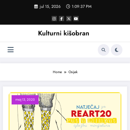
Skoči
jul 15, 2026
1:09:37 PM
na
sadržaj
Kulturni kišobran
Home
Osijek
maj 13, 2020