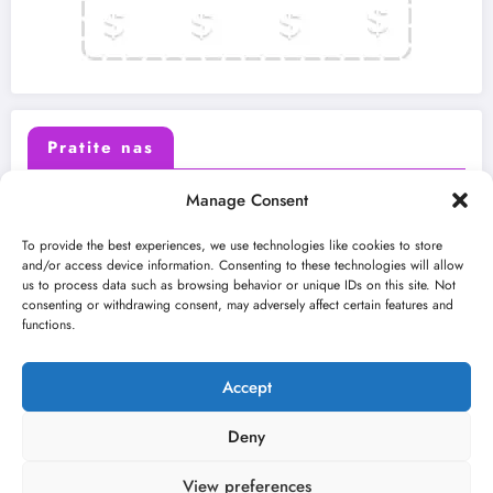
Pratite nas
Manage Consent
X (Twitter)
Facebook
To provide the best experiences, we use technologies like cookies to store
and/or access device information. Consenting to these technologies will allow
us to process data such as browsing behavior or unique IDs on this site. Not
Instagram
Youtube
consenting or withdrawing consent, may adversely affect certain features and
functions.
LinkedIn
Accept
Deny
View preferences