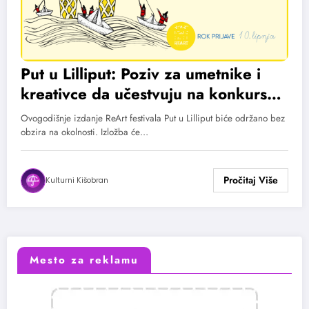
Put u Lilliput: Poziv za umetnike i
kreativce da učestvuju na konkursu
za izložbu minijatura
Ovogodišnje izdanje ReArt festivala Put u Lilliput biće održano bez
obzira na okolnosti. Izložba će…
Kulturni Kišobran
Mesto za reklamu