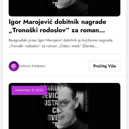
Igor Marojević dobitnik nagrade
„Tronoški rodoslov“ za roman
„Ostaci sveta“
Beogradski pisac Igor Marojević dobitnik je književne nagrade
„Tronoški rodoslov“ za roman „Ostaci sveta“ (Dereta,…
Kulturni Kišobran
novembar 3, 2020