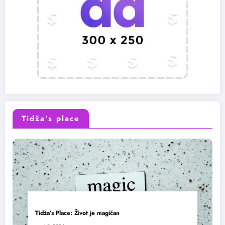
Tidža’s place
Tidža’s Place: Život je magičan