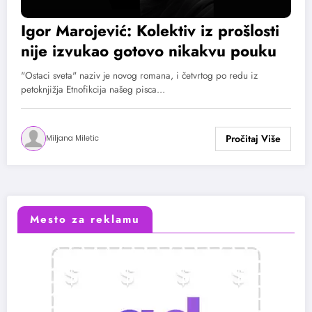
Igor Marojević: Kolektiv iz prošlosti
nije izvukao gotovo nikakvu pouku
"Ostaci sveta" naziv je novog romana, i četvrtog po redu iz
petoknjižja Etnofikcija našeg pisca…
Miljana Miletic
Mesto za reklamu