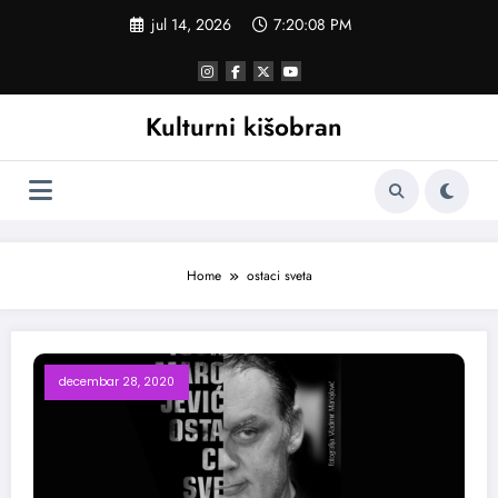
Skoči
jul 14, 2026
7:20:09 PM
na
sadržaj
Kulturni kišobran
Home
ostaci sveta
decembar 28, 2020