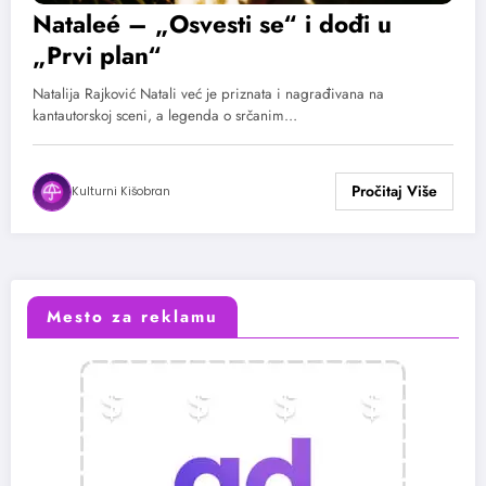
Nataleé – „Osvesti se“ i dođi u
„Prvi plan“
Natalija Rajković Natali već je priznata i nagrađivana na
kantautorskoj sceni, a legenda o srčanim…
Kulturni Kišobran
Mesto za reklamu