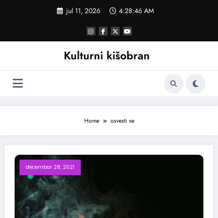
Skoči
jul 11, 2026
4:28:47 AM
na
sadržaj
Kulturni kišobran
Home
osvesti se
decembar 28, 2021