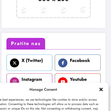
Pratite nas
X (Twitter)
Facebook
Instagram
Youtube
Manage Consent
LinkedIn
e best experiences, we use technologies like cookies to store and/or access
ation. Consenting to these technologies will allow us to process data such as
avior or unique IDs on this site. Not consenting or withdrawing consent, may