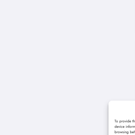
To provide th
device inform
browsing beh