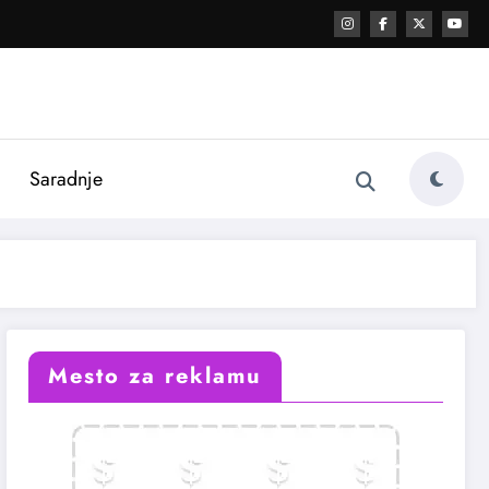
i
Saradnje
Mesto za reklamu