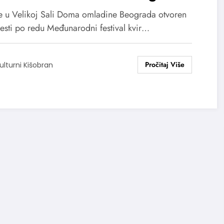
onične stvarnosti“
je u Velikoj Sali Doma omladine Beograda otvoren
esti po redu Međunarodni festival kvir…
ulturni Kišobran