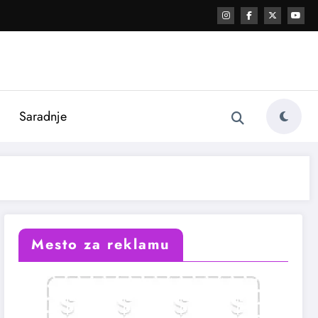
i
Saradnje
Mesto za reklamu