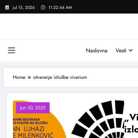
Skoči
jul 15, 2026
11:22:45 AM
na
sadržaj
Naslovna
Vesti
Home
otvaranje izložbe vivarium
jun 30, 2020
„Vi
iz