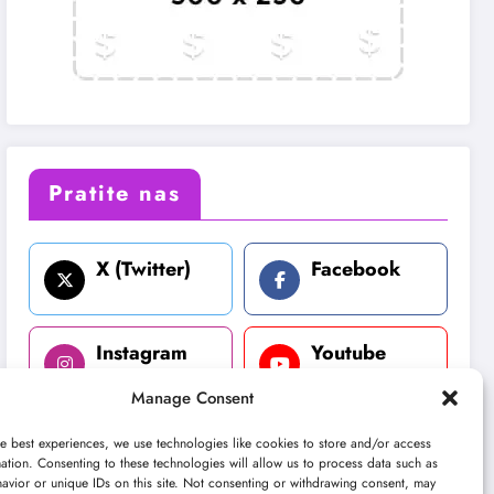
Pratite nas
X (Twitter)
Facebook
Instagram
Youtube
Manage Consent
LinkedIn
e best experiences, we use technologies like cookies to store and/or access
ation. Consenting to these technologies will allow us to process data such as
avior or unique IDs on this site. Not consenting or withdrawing consent, may