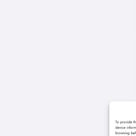
To provide th
device inform
browsing beh