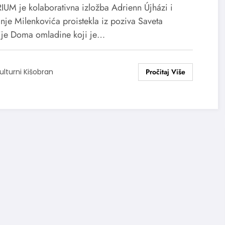
ograda
IUM je kolaborativna izložba Adrienn Újházi i
je Milenkovića proistekla iz poziva Saveta
ije Doma omladine koji je…
ulturni Kišobran