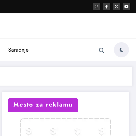
i
Saradnje
Mesto za reklamu