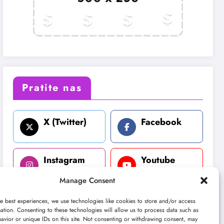
Pratite nas
X (Twitter)
Facebook
Instagram
Youtube
Manage Consent
LinkedIn
e best experiences, we use technologies like cookies to store and/or access
ation. Consenting to these technologies will allow us to process data such as
avior or unique IDs on this site. Not consenting or withdrawing consent, may