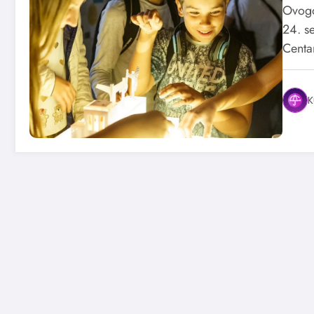
Ovogo
24. s
Cent
K