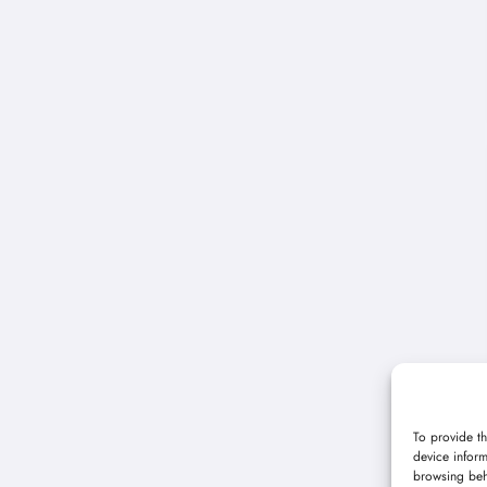
To provide th
device inform
browsing beh