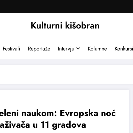
Kulturni kišobran
Festivali
Reportaže
Intervju
Kolumne
Konkurs
eleni naukom: Evropska noć
raživača u 11 gradova