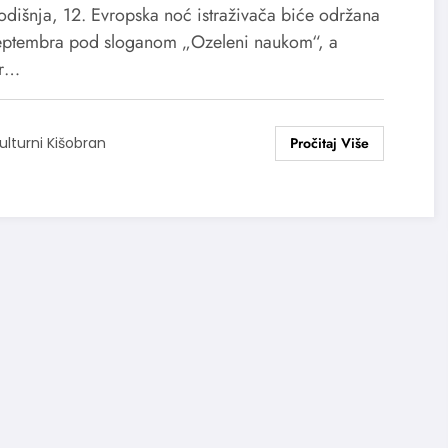
dišnja, 12. Evropska noć istraživača biće održana
eptembra pod sloganom „Ozeleni naukom“, a
ar…
ulturni Kišobran