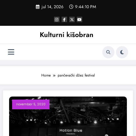
Skoči
jul 14, 2026
9:44:11 PM
na
sadržaj
Kulturni kišobran
Home
pančevački džez festival
novembar 5, 2020