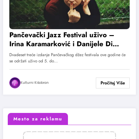
Pančevački Jazz Festival uživo –
Irina Karamarković i Danijele Di
Bonaventura na otvaranju 23.
Dvadeset treće izdanje Pančevačkog džez festivala ove godine će
Pančevačkog džez festivala
se održati uživo od 5. do…
Kulturni Kišobran
Mesto za reklamu