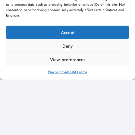
us to process data such as browsing behavior or unique IDs on this site. Not
consenting or withdrawing consent, may adversely affect certain features and
functions.
Accept
Pratite nas
Deny
View preferences
X (Twitter)
Facebook
Pravila privatnosti
O nama
Instagram
Youtube
LinkedIn