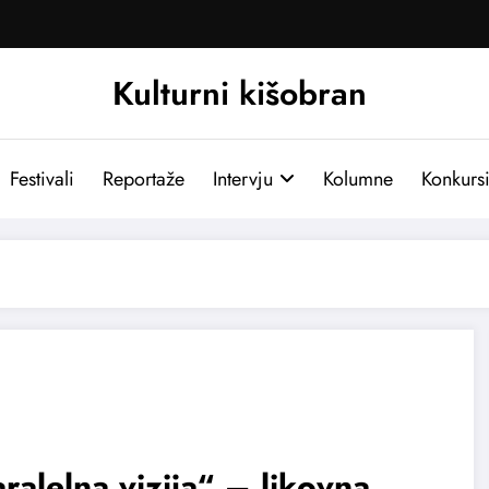
Kulturni kišobran
Festivali
Reportaže
Intervju
Kolumne
Konkurs
ralelna vizija“ – likovna