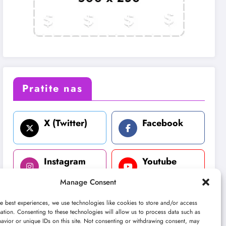
Pratite nas
X (Twitter)
Facebook
Instagram
Youtube
Manage Consent
LinkedIn
e best experiences, we use technologies like cookies to store and/or access
ation. Consenting to these technologies will allow us to process data such as
avior or unique IDs on this site. Not consenting or withdrawing consent, may