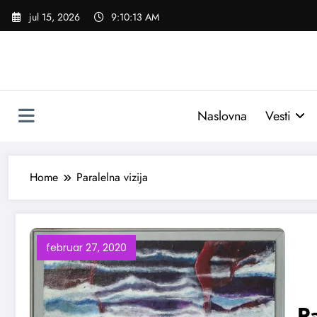
Skoči
jul 15, 2026
9:10:14 AM
na
sadržaj
Naslovna
Vesti
Home
Paralelna vizija
februar 27, 2020
„Pa