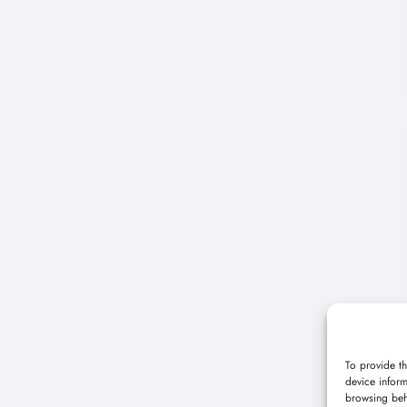
To provide th
device inform
browsing beh