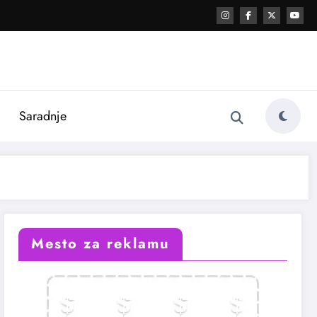
i
Saradnje
Mesto za reklamu