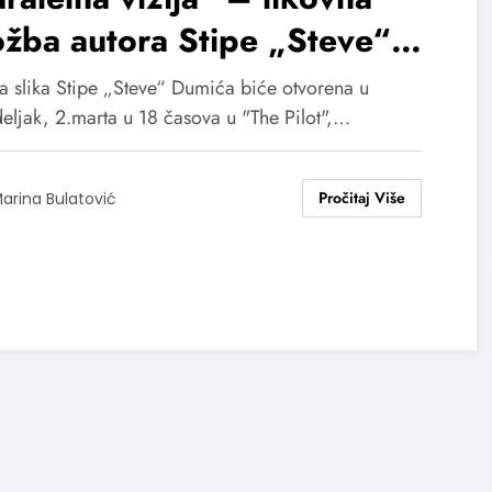
ožba autora Stipe „Steve“
mića u Torontu
ba slika Stipe „Steve“ Dumića biće otvorena u
eljak, 2.marta u 18 časova u "The Pilot",…
arina Bulatović