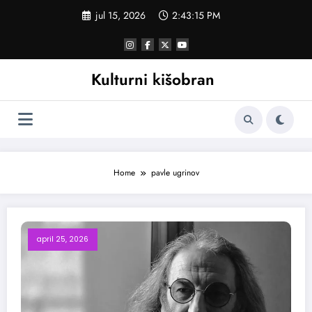
Skoči
jul 15, 2026
2:43:16 PM
na
sadržaj
Kulturni kišobran
Home
pavle ugrinov
april 25, 2026