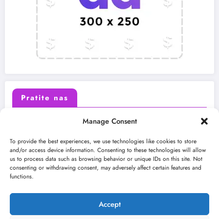
Pratite nas
Manage Consent
X (Twitter)
Facebook
To provide the best experiences, we use technologies like cookies to store
and/or access device information. Consenting to these technologies will allow
us to process data such as browsing behavior or unique IDs on this site. Not
Instagram
Youtube
consenting or withdrawing consent, may adversely affect certain features and
functions.
LinkedIn
Accept