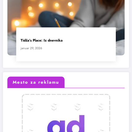
Tidža’s Place: Iz dnevnika
januar 29, 2026
Mesto za reklamu