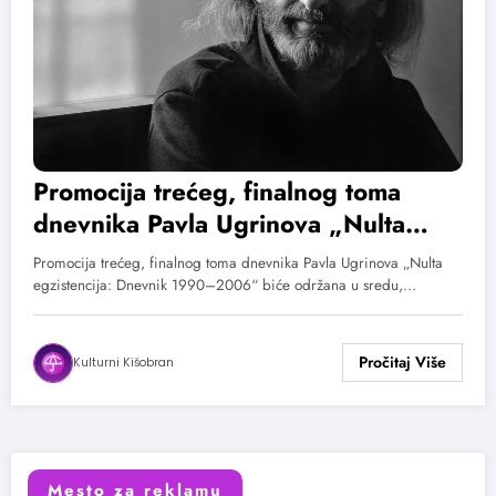
Promocija trećeg, finalnog toma
dnevnika Pavla Ugrinova „Nulta
egzistencija: Dnevnik 1990–2006“
Promocija trećeg, finalnog toma dnevnika Pavla Ugrinova „Nulta
egzistencija: Dnevnik 1990–2006“ biće održana u sredu,…
Kulturni Kišobran
Mesto za reklamu