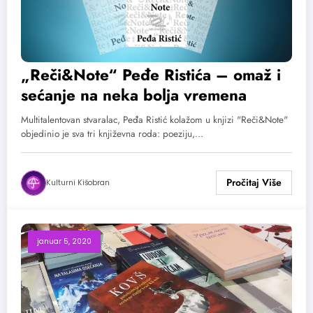
„Reči&Note“ Peđe Ristića – omaž i
sećanje na neka bolja vremena
Multitalentovan stvaralac, Peđa Ristić kolažom u knjizi "Reči&Note"
objedinio je sva tri književna roda: poeziju,…
Kulturni Kišobran
januar 5, 2020