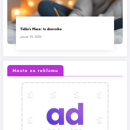
Tidža’s Place: Iz dnevnika
januar 29, 2026
Mesto za reklamu