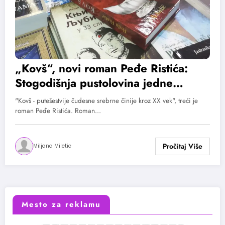
„Kovš“, novi roman Peđe Ristića:
Stogodišnja pustolovina jedne
srebrne činije
"Kovš - putešestvije čudesne srebrne činije kroz XX vek", treći je
roman Peđe Ristića. Roman…
Miljana Miletic
Mesto za reklamu