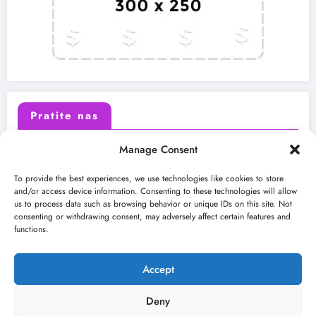
Pratite nas
Manage Consent
X (Twitter)
Facebook
To provide the best experiences, we use technologies like cookies to store
and/or access device information. Consenting to these technologies will allow
us to process data such as browsing behavior or unique IDs on this site. Not
Instagram
Youtube
consenting or withdrawing consent, may adversely affect certain features and
functions.
LinkedIn
Accept
Deny