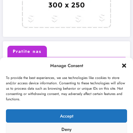
Pratite nas
Manage Consent
X (Twitter)
Facebook
To provide the best experiences, we use technologies like cookies to store
and/or access device information. Consenting to these technologies will allow
us to process data such as browsing behavior or unique IDs on this site. Not
Instagram
Youtube
consenting or withdrawing consent, may adversely affect certain features and
functions.
LinkedIn
Accept
Deny