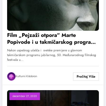
Film „Pejzaži otpora“ Marte
Popivode i u takmičarskog programa
43. Međunarodnog festivala
Nakon uspešnog ućešća i svetske premijere u glavnom
dokumentarnog filma Cinema du
takmičarskom programu jubilarnog, 50. Međunarodnog filmskog
festivala u…
Reel u Parizu
Kulturni Kišobran
decembar 27, 2020