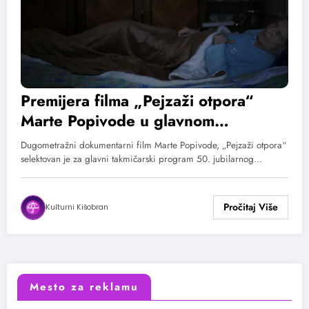
Premijera filma „Pejzaži otpora“
Marte Popivode u glavnom
programu festivala u Roterdamu
Dugometražni dokumentarni film Marte Popivode, „Pejzaži otpora“
selektovan je za glavni takmičarski program 50. jubilarnog…
Kulturni Kišobran
Mesto za reklamu