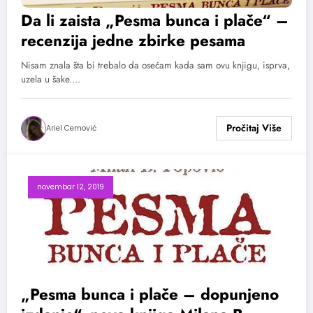
Da li zaista „Pesma bunca i plače“ –
recenzija jedne zbirke pesama
Nisam znala šta bi trebalo da osećam kada sam ovu knjigu, isprva,
uzela u šake.…
Ariel Cemović
novembar 12, 2019
„Pesma bunca i plače – dopunjeno