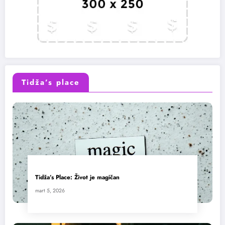
Tidža’s place
Tidža’s Place: Život je magičan
mart 5, 2026