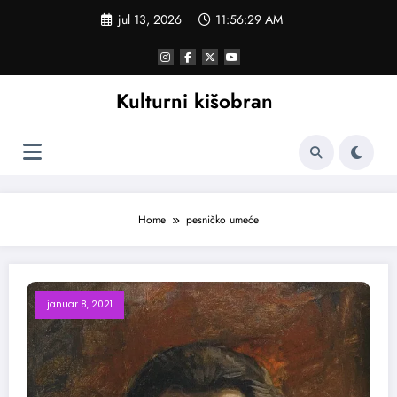
Skoči
jul 13, 2026
11:56:30 AM
na
sadržaj
Kulturni kišobran
Home
pesničko umeće
januar 8, 2021