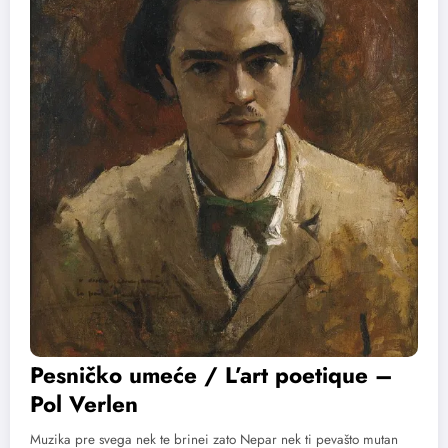
Pesničko umeće / L’art poetique –
Pol Verlen
Muzika pre svega nek te brinei zato Nepar nek ti pevašto mutan