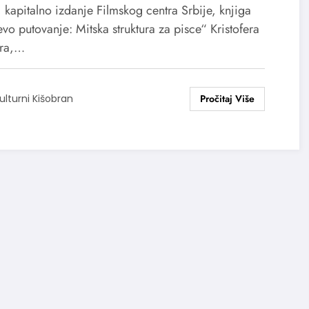
ovanje: Mitska struktura za
 kapitalno izdanje Filmskog centra Srbije, knjiga
ce“ Kristofera Voglera
vo putovanje: Mitska struktura za pisce“ Kristofera
ra,…
ulturni Kišobran