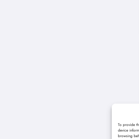
To provide th
device inform
browsing beh