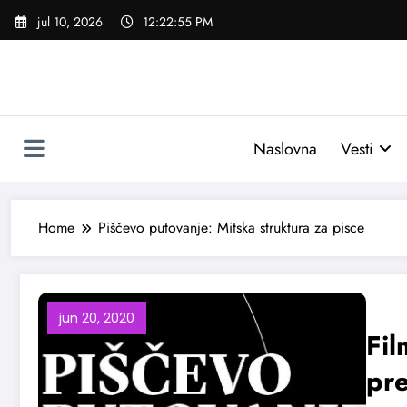
Skoči
jul 10, 2026
12:22:56 PM
na
sadržaj
Naslovna
Vesti
Home
Piščevo putovanje: Mitska struktura za pisce
jun 20, 2020
Fil
pre