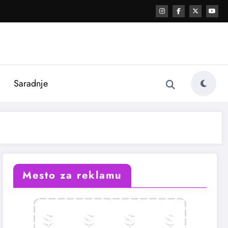
i
Saradnje
Mesto za reklamu