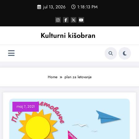
Skoči
jul 13, 2026
1:18:13 PM
na
sadržaj
Kulturni kišobran
Home
plan za letovanje
maj 7, 2021