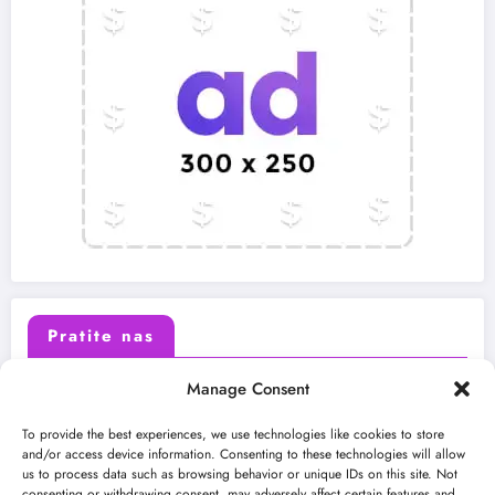
Pratite nas
Manage Consent
X (Twitter)
Facebook
To provide the best experiences, we use technologies like cookies to store
and/or access device information. Consenting to these technologies will allow
us to process data such as browsing behavior or unique IDs on this site. Not
Instagram
Youtube
consenting or withdrawing consent, may adversely affect certain features and