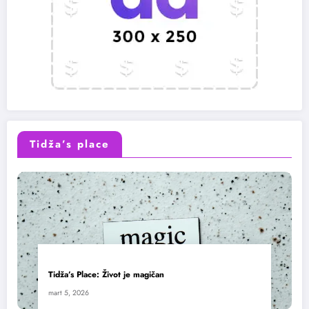
Tidža’s place
Tidža’s Place: Život je magičan
mart 5, 2026