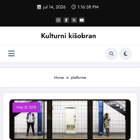
Skoči
jul 14, 2026
1:16:38 PM
na
sadržaj
Kulturni kišobran
Home
platforme
maj 21, 2021