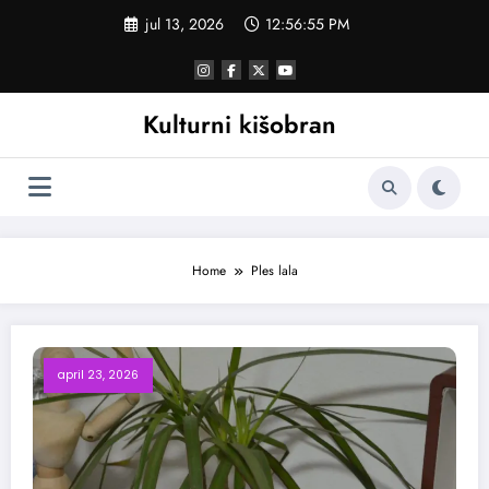
Skoči
jul 13, 2026
12:56:56 PM
na
sadržaj
Kulturni kišobran
Home
Ples lala
april 23, 2026