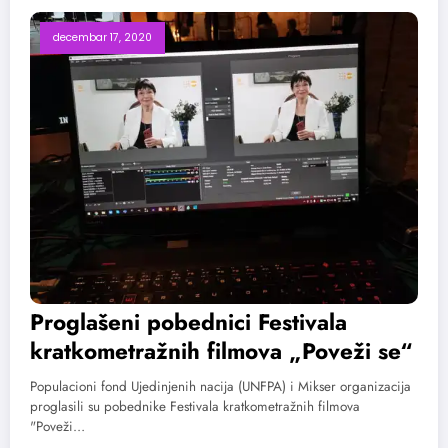
decembar 17, 2020
Proglašeni pobednici Festivala
kratkometražnih filmova „Poveži se“
Populacioni fond Ujedinjenih nacija (UNFPA) i Mikser organizacija
proglasili su pobednike Festivala kratkometražnih filmova
"Poveži…