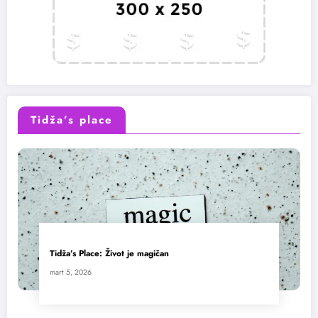
Tidža’s place
Tidža’s Place: Život je magičan
mart 5, 2026