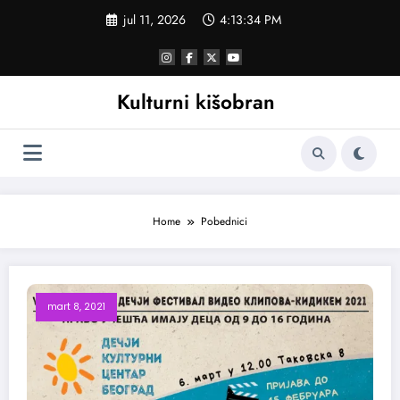
Skoči
jul 11, 2026
4:13:34 PM
na
sadržaj
Kulturni kišobran
Home
Pobednici
mart 8, 2021