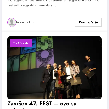
Pod sloganom "Savremeno kroz vreme" u Beogradu je u toku 23.
Festival koreografskih minijatura. U…
Miljana Miletic
mart 4, 2019
Završen 47. FEST – ovo su