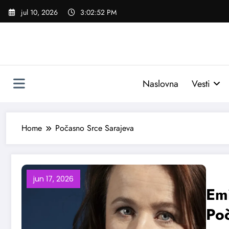
Skoči
jul 10, 2026
3:02:53 PM
na
sadržaj
Naslovna
Vesti
Home
Počasno Srce Sarajeva
jun 17, 2026
Emi
Po