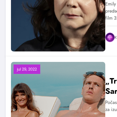
Emily
preds
film 
K
jul 29, 2022
„Tr
Sar
Počas
za izu