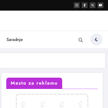
i
Saradnje
Mesto za reklamu