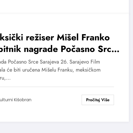
sički režiser Mišel Franko
itnik nagrade Počasno Srce
ajeva
da Počasno Srce Sarajeva 26. Sarajevo Film
vala će biti uručena Mišelu Franku, meksičkom
eru,…
ulturni Kišobran