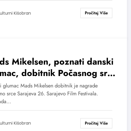
ulturni Kišobran
s Mikelsen, poznati danski
mac, dobitnik Počasnog srca
ajeva
i glumac Mads Mikelsen dobitnik je nagrade
no srce Sarajeva 26. Sarajevo Film Festivala.
ada…
ulturni Kišobran