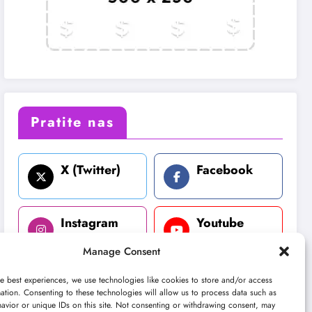
Pratite nas
X (Twitter)
Facebook
Instagram
Youtube
Manage Consent
LinkedIn
e best experiences, we use technologies like cookies to store and/or access
ation. Consenting to these technologies will allow us to process data such as
avior or unique IDs on this site. Not consenting or withdrawing consent, may