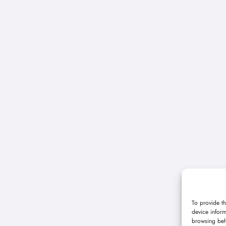
To provide th
device inform
browsing beh