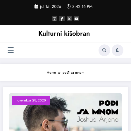
Skoči
jul 15, 2026
3:42:16 PM
na
sadržaj
Kulturni kišobran
Home
pođi sa mnom
novembar 28, 2020