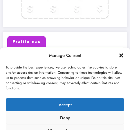
Pratite nas
Manage Consent
X (Twitter)
Facebook
To provide the best experiences, we use technologies like cookies to store
and/or access device information. Consenting to these technologies will allow
us to process data such as browsing behavior or unique IDs on this site. Not
Instagram
Youtube
consenting or withdrawing consent, may adversely affect certain features and
functions.
LinkedIn
Accept
Deny