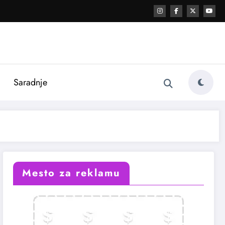
i
Saradnje
Mesto za reklamu