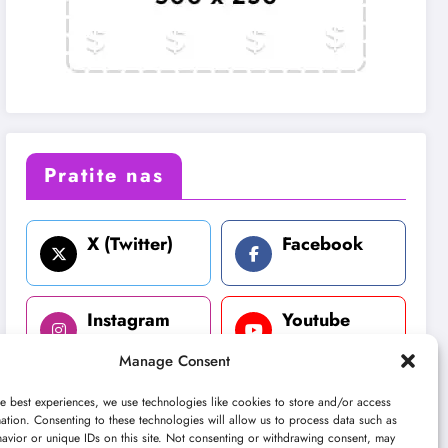
Pratite nas
X (Twitter)
Facebook
Instagram
Youtube
Manage Consent
LinkedIn
e best experiences, we use technologies like cookies to store and/or access
ation. Consenting to these technologies will allow us to process data such as
avior or unique IDs on this site. Not consenting or withdrawing consent, may