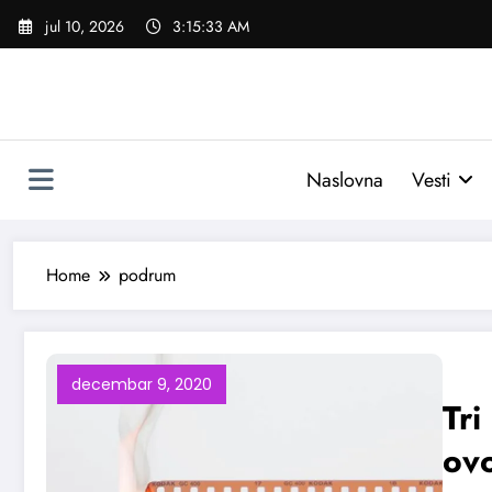
Skoči
jul 10, 2026
3:15:34 AM
na
sadržaj
Naslovna
Vesti
Home
podrum
decembar 9, 2020
Tri
ov