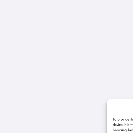
To provide th
device inform
browsing beh