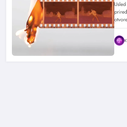
Usled 
priređ
otvor
K