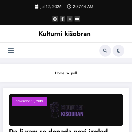
Skoči
jul 12, 2026
2:37:15 AM
na
sadržaj
Kulturni kišobran
Home
poll
novembar 3, 2019
Da li vam se dopada novi izgled