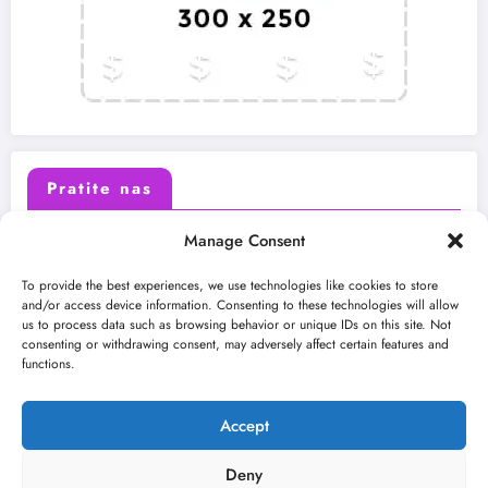
Pratite nas
Manage Consent
X (Twitter)
Facebook
To provide the best experiences, we use technologies like cookies to store
and/or access device information. Consenting to these technologies will allow
us to process data such as browsing behavior or unique IDs on this site. Not
Instagram
Youtube
consenting or withdrawing consent, may adversely affect certain features and
functions.
LinkedIn
Accept
Deny