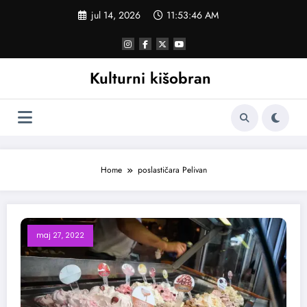
Skoči
jul 14, 2026
11:53:46 AM
na
sadržaj
Kulturni kišobran
Home
poslastičara Pelivan
maj 27, 2022