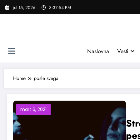
Skoči
jul 15, 2026
3:37:55 PM
na
sadržaj
Naslovna
Vesti
Home
posle svega
mart 6, 2021
Str
pe