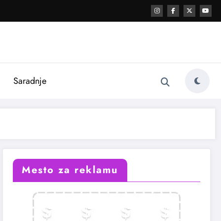
i
Saradnje
Mesto za reklamu