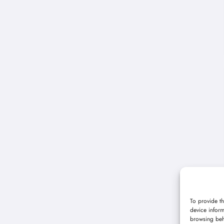
To provide th
device inform
browsing beh