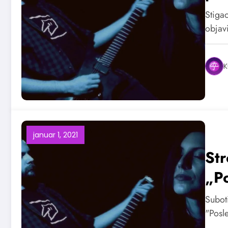
Stigao
objav
K
januar 1, 2021
Str
„P
Suboti
"Posl