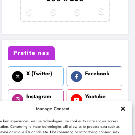
Pratite nas
X (Twitter)
Facebook
Instagram
Youtube
Manage Consent
LinkedIn
e best experiences, we use technologies like cookies to store and/or access
ation. Consenting to these technologies will allow us to process data such as
avior or unique IDs on this site. Not consenting or withdrawing consent, may