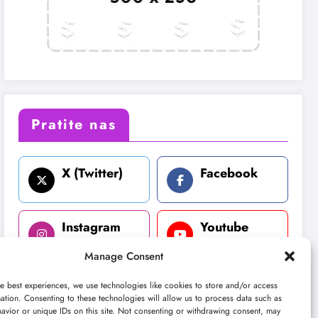
Pratite nas
X (Twitter)
Facebook
Instagram
Youtube
Manage Consent
LinkedIn
e best experiences, we use technologies like cookies to store and/or access
ation. Consenting to these technologies will allow us to process data such as
avior or unique IDs on this site. Not consenting or withdrawing consent, may