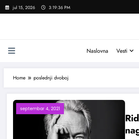
Skoči
jul 15, 2026
3:19:37 PM
na
sadržaj
Naslovna
Vesti
Home
poslednji dvoboj
septembar 4, 2021
Rid
nag