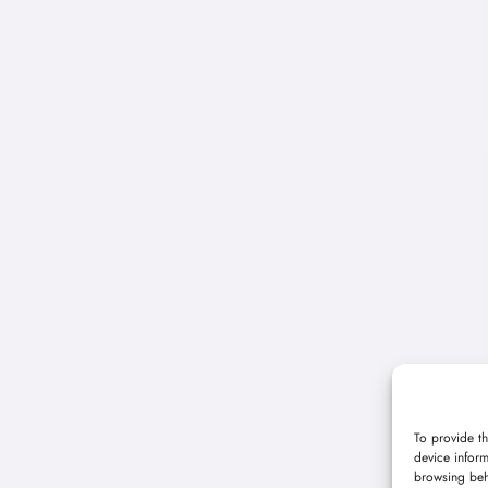
To provide th
device inform
browsing beh