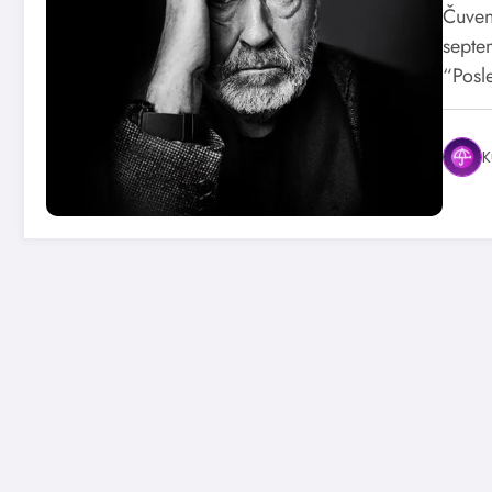
Čuveno
septe
“Posl
K