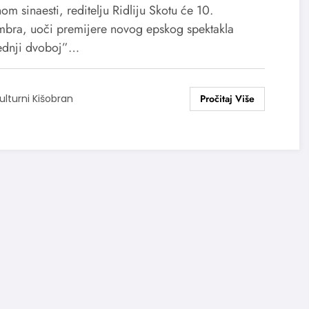
m sinaesti, reditelju Ridliju Skotu će 10.
mbra, uoči premijere novog epskog spektakla
ednji dvoboj”…
ulturni Kišobran