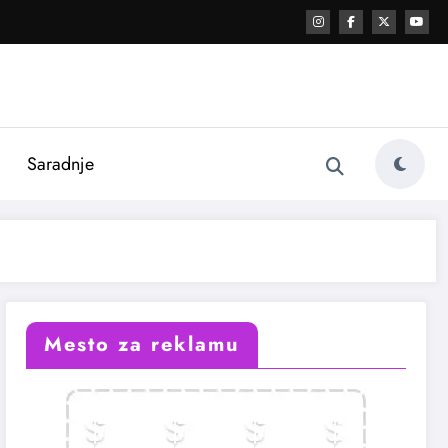
i
Saradnje
Mesto za reklamu