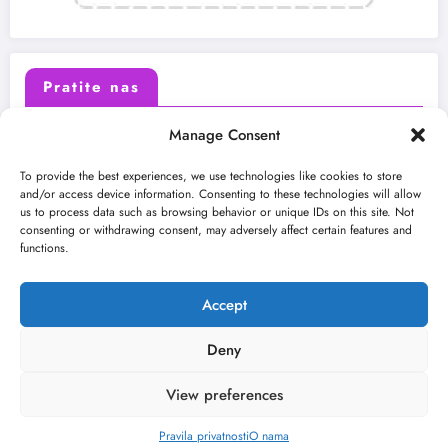
Pratite nas
Manage Consent
X (Twitter)
Facebook
To provide the best experiences, we use technologies like cookies to store
and/or access device information. Consenting to these technologies will allow
us to process data such as browsing behavior or unique IDs on this site. Not
Instagram
Youtube
consenting or withdrawing consent, may adversely affect certain features and
functions.
LinkedIn
Accept
Deny
View preferences
O nama
Uslovi
Kontakt
2026
Kulturni kišobran
| Powered By
SpiceThemes
Pravila privatnosti
O nama