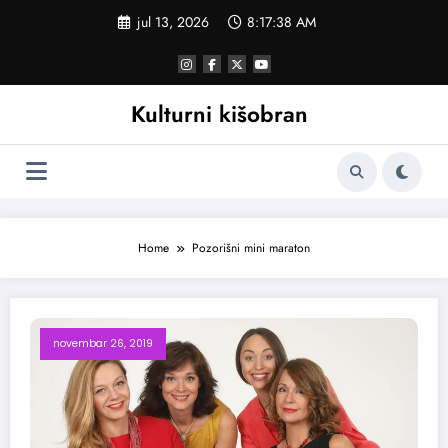
Skoči
jul 13, 2026
8:17:39 AM
na
sadržaj
Kulturni kišobran
Home
Pozorišni mini maraton
novembar 26, 2019