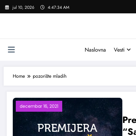
Skoči
jul 10, 2026
4:47:34 AM
na
sadržaj
Naslovna
Vesti
Home
pozorište mladih
decembar 16, 2021
Pre
“S