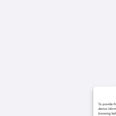
To provide th
device inform
browsing beh