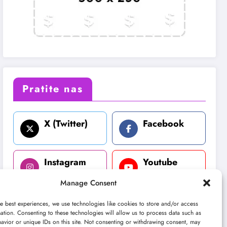
Pratite nas
X (Twitter)
Facebook
Instagram
Youtube
Manage Consent
LinkedIn
e best experiences, we use technologies like cookies to store and/or access
ation. Consenting to these technologies will allow us to process data such as
avior or unique IDs on this site. Not consenting or withdrawing consent, may