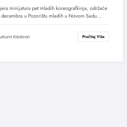
orištu mladih
jera minijatura pet mladih koreografkinja, održaće
. decembra u Pozorištu mladih u Novom Sadu…
ulturni Kišobran