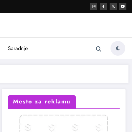
i
Saradnje
Mesto za reklamu