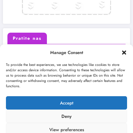
Pratite nas
Manage Consent
X (Twitter)
Facebook
To provide the best experiences, we use technologies like cookies to store
and/or access device information. Consenting to these technologies will allow
us to process data such as browsing behavior or unique IDs on this site. Not
Instagram
Youtube
consenting or withdrawing consent, may adversely affect certain features and
functions.
LinkedIn
Accept
Deny
View preferences
O nama
Uslovi
Kontakt