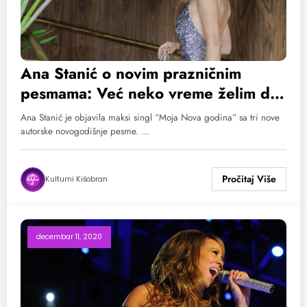
Ana Stanić o novim prazničnim
pesmama: Već neko vreme želim da
objavim ovako nešto
Ana Stanić je objavila maksi singl “Moja Nova godina” sa tri nove
autorske novogodišnje pesme. …
Kulturni Kišobran
decembar 11, 2020