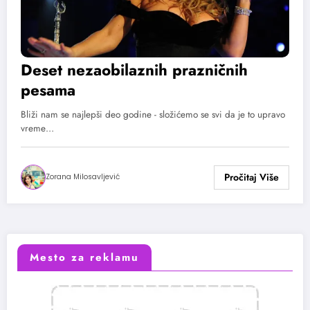
Deset nezaobilaznih prazničnih
pesama
Bliži nam se najlepši deo godine - složićemo se svi da je to upravo
vreme…
Zorana Milosavljević
Mesto za reklamu