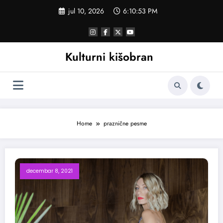
Skoči
jul 10, 2026
6:10:54 PM
na
sadržaj
Kulturni kišobran
Home
praznične pesme
decembar 8, 2021