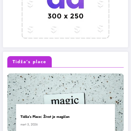
Tidža’s place
Tidža’s Place: Život je magičan
mart 5, 2026