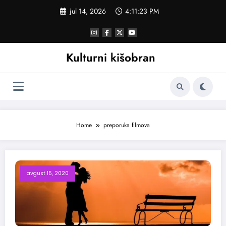
Skoči
jul 14, 2026
4:11:23 PM
na
sadržaj
Kulturni kišobran
Home
preporuka filmova
avgust 15, 2020