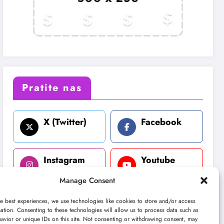
Pratite nas
X (Twitter)
Facebook
Instagram
Youtube
Manage Consent
LinkedIn
e best experiences, we use technologies like cookies to store and/or access
ation. Consenting to these technologies will allow us to process data such as
avior or unique IDs on this site. Not consenting or withdrawing consent, may