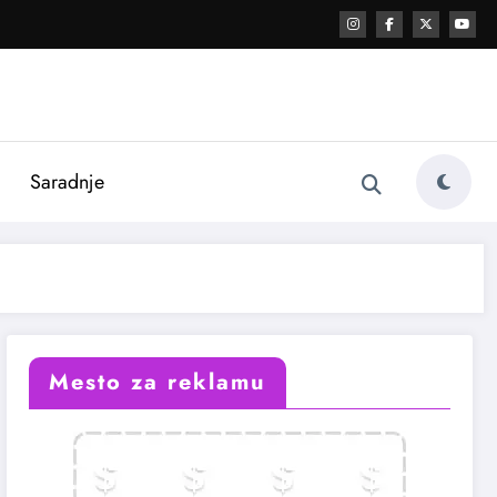
i
Saradnje
Mesto za reklamu