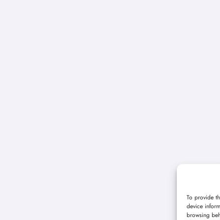
To provide th
device inform
browsing beh