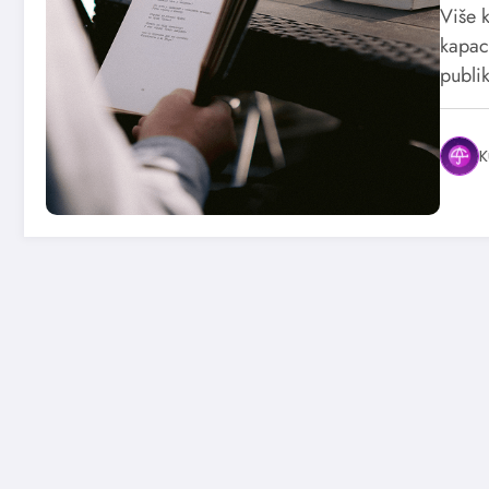
Više 
kapac
publi
K