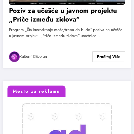
Poziv za učešće u javnom projektu
„Priče između zidova“
Program „Šta kustosiranje može/treba da bude“ poziva na učešće
u javnom projektu „Priče između zidova“ umetnice…
Kulturni Kišobran
Mesto za reklamu