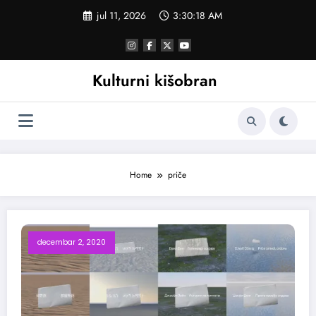
Skoči
jul 11, 2026
3:30:18 AM
na
sadržaj
Kulturni kišobran
Home
priče
decembar 2, 2020