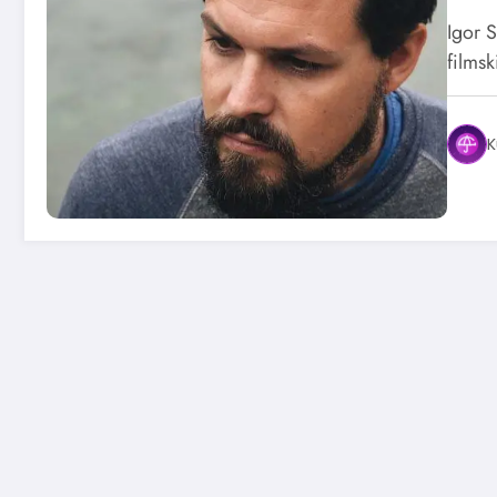
Igor S
filmsk
K