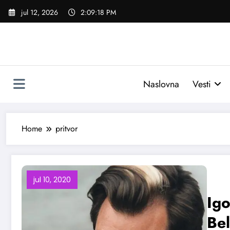
Skoči
jul 12, 2026
2:09:19 PM
na
sadržaj
Naslovna
Vesti
Home
pritvor
jul 10, 2020
Igo
Bel