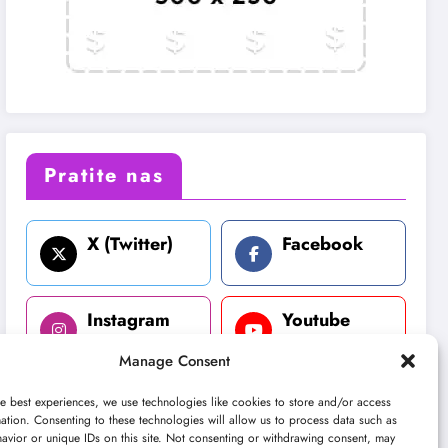
Pratite nas
X (Twitter)
Facebook
Instagram
Youtube
Manage Consent
LinkedIn
e best experiences, we use technologies like cookies to store and/or access
ation. Consenting to these technologies will allow us to process data such as
avior or unique IDs on this site. Not consenting or withdrawing consent, may