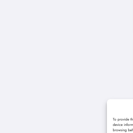
To provide th
device inform
browsing beh