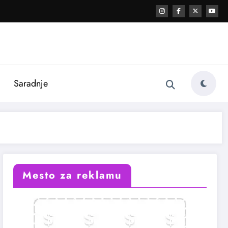
i
Saradnje
Mesto za reklamu