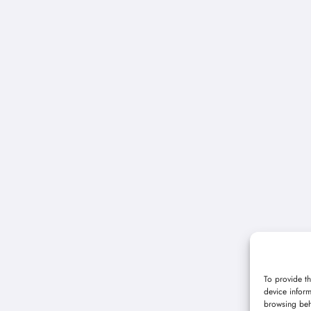
To provide th
device inform
browsing beh