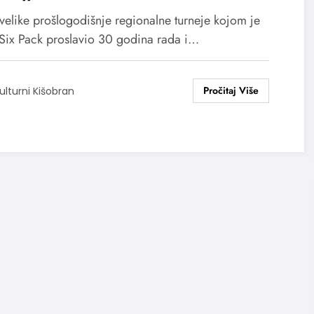
adu
 velike prošlogodišnje regionalne turneje kojom je
Six Pack proslavio 30 godina rada i…
ulturni Kišobran