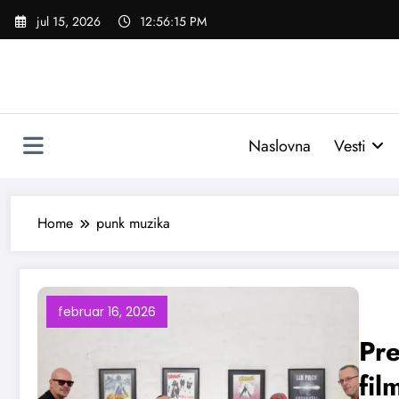
Skoči
jul 15, 2026
12:56:15 PM
na
sadržaj
Naslovna
Vesti
Home
punk muzika
februar 16, 2026
Pr
fil