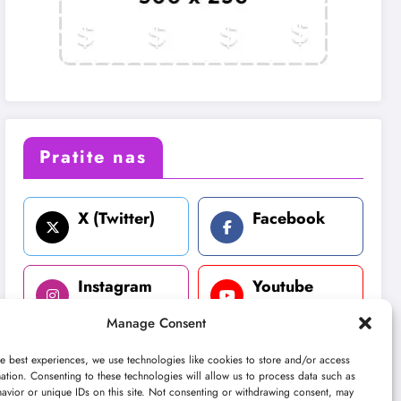
Pratite nas
X (Twitter)
Facebook
Instagram
Youtube
Manage Consent
LinkedIn
e best experiences, we use technologies like cookies to store and/or access
ation. Consenting to these technologies will allow us to process data such as
avior or unique IDs on this site. Not consenting or withdrawing consent, may