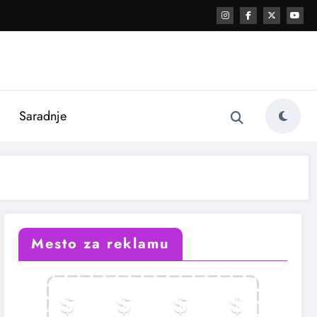
i
Saradnje
Mesto za reklamu